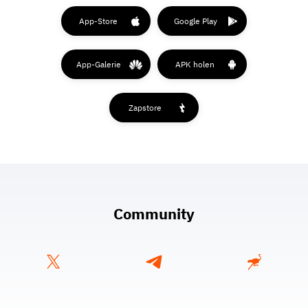
App-Store
Google Play
App-Galerie
APK holen
Zapstore
Community